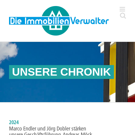
Zum
Inhalt
springen
UNSERE CHRONIK
2024
Marco Endler und Jörg Dobler stärken
unsere Geschäftsführung. Andreas Möck