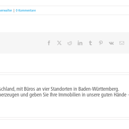
verwalter
|
0 Kommentare
Facebook
X
Reddit
LinkedIn
Tumblr
Pinterest
Vk
E-
Ma
schland, mit Büros an vier Standorten in Baden-Württemberg.
berzeugen und geben Sie Ihre Immobilien in unsere guten Hände -