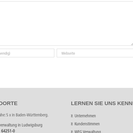
DORTE
LERNEN SIE UNS KEN
Nähe: 5 x in Baden-Württemberg.
Unternehmen
Kundenstimmen
verwaltung in Ludwigsburg
1 64251-0
WEG Verwaltung