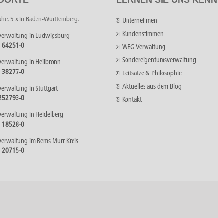
Nähe: 5 x in Baden-Württemberg.
Unternehmen
Kundenstimmen
verwaltung in Ludwigsburg
1 64251-0
WEG Verwaltung
Sondereigentumsverwaltung
verwaltung in Heilbronn
1 38277-0
Leitsätze & Philosophie
Aktuelles aus dem Blog
verwaltung in Stuttgart
 252793-0
Kontakt
verwaltung in Heidelberg
1 18528-0
verwaltung im Rems Murr Kreis
1 20715-0
rung von gravima