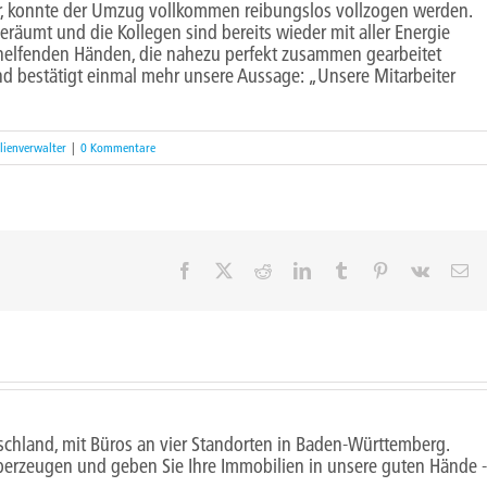
ar, konnte der Umzug vollkommen reibungslos vollzogen werden.
räumt und die Kollegen sind bereits wieder mit aller Energie
 helfenden Händen, die nahezu perfekt zusammen gearbeitet
nd bestätigt einmal mehr unsere Aussage: „Unsere Mitarbeiter
lienverwalter
|
0 Kommentare
Facebook
X
Reddit
LinkedIn
Tumblr
Pinterest
Vk
E-
Ma
schland, mit Büros an vier Standorten in Baden-Württemberg.
berzeugen und geben Sie Ihre Immobilien in unsere guten Hände -