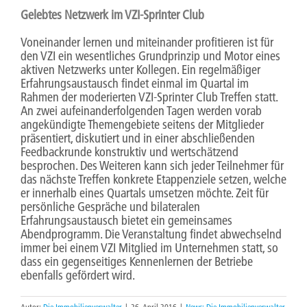
Gelebtes Netzwerk im VZI-Sprinter Club
Voneinander lernen und miteinander profitieren ist für
den VZI ein wesentliches Grundprinzip und Motor eines
aktiven Netzwerks unter Kollegen. Ein regelmäßiger
Erfahrungsaustausch findet einmal im Quartal im
Rahmen der moderierten VZI-Sprinter Club Treffen statt.
An zwei aufeinanderfolgenden Tagen werden vorab
angekündigte Themengebiete seitens der Mitglieder
präsentiert, diskutiert und in einer abschließenden
Feedbackrunde konstruktiv und wertschätzend
besprochen. Des Weiteren kann sich jeder Teilnehmer für
das nächste Treffen konkrete Etappenziele setzen, welche
er innerhalb eines Quartals umsetzen möchte. Zeit für
persönliche Gespräche und bilateralen
Erfahrungsaustausch bietet ein gemeinsames
Abendprogramm. Die Veranstaltung findet abwechselnd
immer bei einem VZI Mitglied im Unternehmen statt, so
dass ein gegenseitiges Kennenlernen der Betriebe
ebenfalls gefördert wird.
Autor:
Die Immobilienverwalter
|
26. April 2016
|
News: Die Immobilienverwalter
,